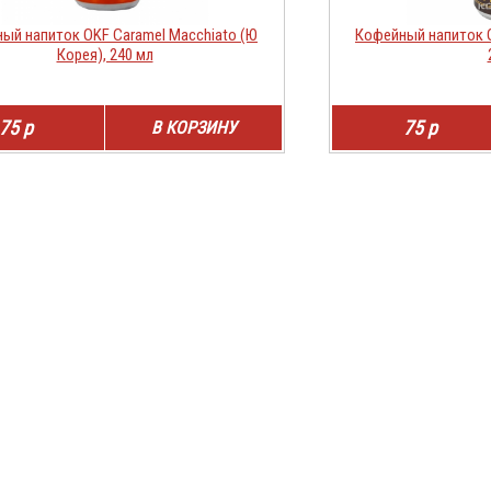
ый напиток OKF Caramel Macchiato (Ю
Кофейный напиток O
Корея), 240 мл
75 р
75 р
В КОРЗИНУ