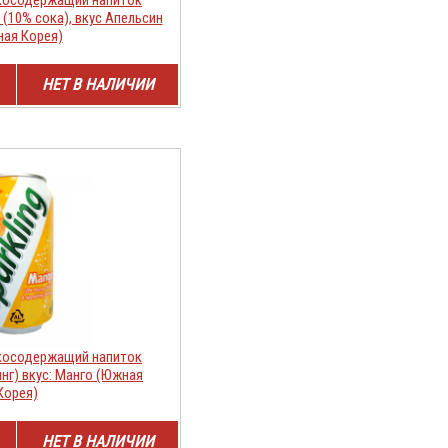
) (10% сока), вкус Апельсин
ая Корея)
НЕТ В НАЛИЧИИ
косодержащий напиток
инг) вкус: Манго (Южная
Корея)
НЕТ В НАЛИЧИИ