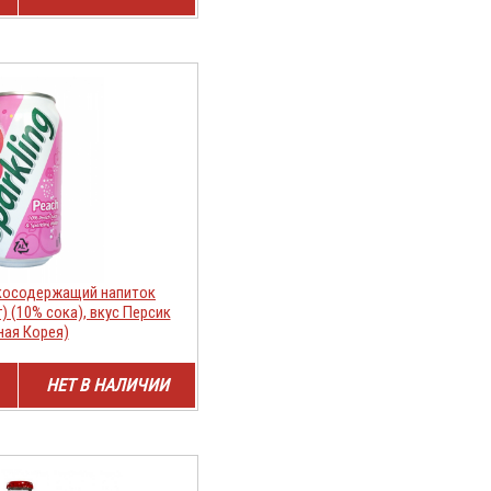
косодержащий напиток
г) (10% сока), вкус Персик
ая Корея)
НЕТ В НАЛИЧИИ