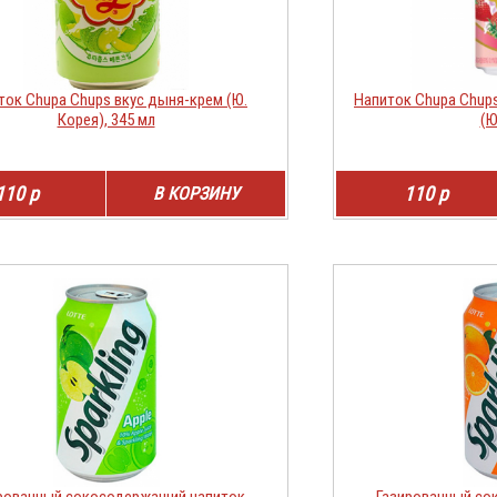
ток Chupa Chups вкус дыня-крем (Ю.
Напиток Chupa Chups
Корея), 345 мл
(Ю
110 р
110 р
В КОРЗИНУ
рованный сокосодержащий напиток
Газированный со