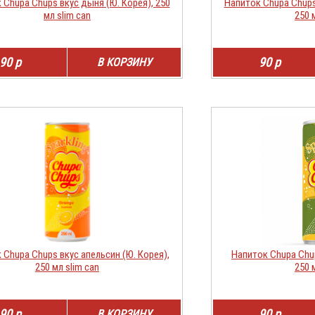
 Chupa Chups вкус дыня (Ю. Корея), 250
Напиток Chupa Chups
мл slim can
250 
90 р
90 р
В КОРЗИНУ
 Chupa Chups вкус апельсин (Ю. Корея),
Напиток Chupa Chup
250 мл slim can
250 
90 р
90 р
В КОРЗИНУ