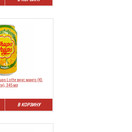
ps Lotte вкус манго (Ю.
я), 345 мл
В КОРЗИНУ