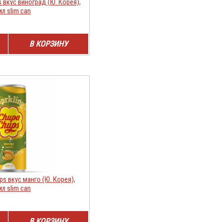
 вкус виноград (Ю. Корея),
мл slim can
В КОРЗИНУ
s вкус манго (Ю. Корея),
мл slim can
В КОРЗИНУ