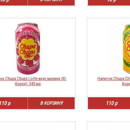
ок Chupa Chups Lotte вкус малина (Ю.
Напиток Chupa Chu
Корея), 345 мл
Коре
110 р
110 р
В КОРЗИНУ