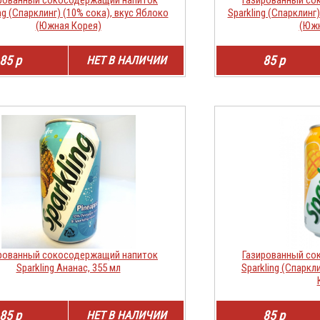
ng (Спарклинг) (10% сока), вкус Яблоко
Sparkling (Спарклинг
(Южная Корея)
(Южн
85 р
85 р
НЕТ В НАЛИЧИИ
рованный сокосодержащий напиток
Газированный со
Sparkling Ананас, 355 мл
Sparkling (Спаркл
85 р
85 р
НЕТ В НАЛИЧИИ