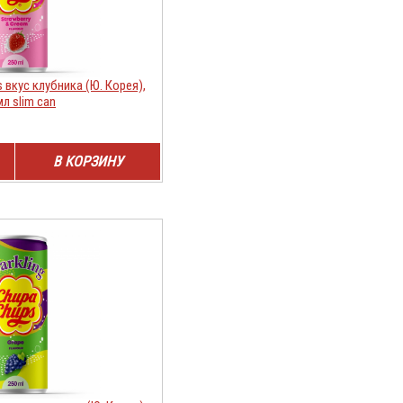
 вкус клубника (Ю. Корея),
мл slim can
В КОРЗИНУ