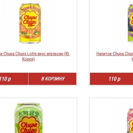
к Chupa Chups Lotte вкус апельсин (Ю.
Напиток Chupa Chup
Корея)
110 р
110 р
В КОРЗИНУ