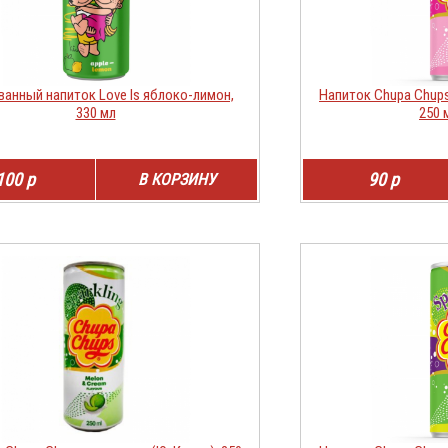
ванный напиток Love Is яблоко-лимон,
Напиток Chupa Chups
330 мл
250 
100 р
90 р
В КОРЗИНУ