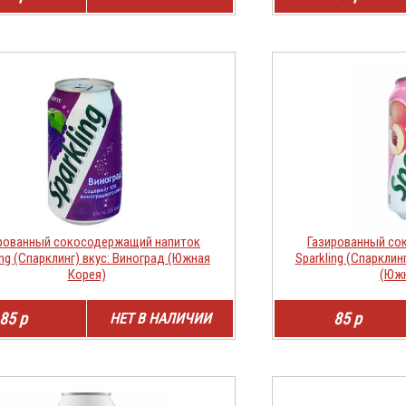
рованный сокосодержащий напиток
Газированный со
ing (Спарклинг) вкус: Виноград (Южная
Sparkling (Спарклин
Корея)
(Южн
85 р
85 р
НЕТ В НАЛИЧИИ