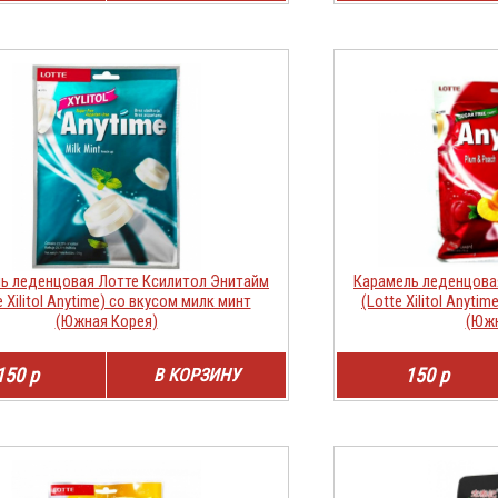
ь леденцовая Лотте Ксилитол Энитайм
Карамель леденцова
e Xilitol Anytime) со вкусом милк минт
(Lotte Xilitol Anyti
(Южная Корея)
(Южн
150 р
150 р
В КОРЗИНУ