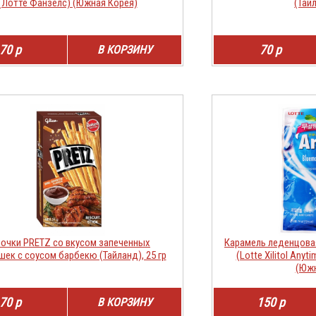
(Лотте Фанзелс) (Южная Корея)
(Тайл
70 р
70 р
В КОРЗИНУ
очки PRETZ со вкусом запеченных
Карамель леденцова
ек с соусом барбекю (Тайланд), 25 гр
(Lotte Xilitol Any
(Южн
70 р
150 р
В КОРЗИНУ