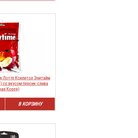
я Лотте Ксилитол Энитайм
me) со вкусом персик-слива
ая Корея)
В КОРЗИНУ