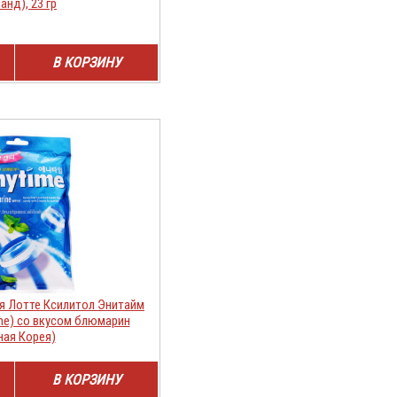
анд), 23 гр
В КОРЗИНУ
я Лотте Ксилитол Энитайм
time) со вкусом блюмарин
ая Корея)
В КОРЗИНУ