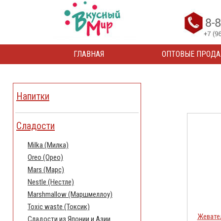
ГЛАВНАЯ
ОПТОВЫЕ ПРОД
Напитки
Сладости
Milka (Милка)
Oreo (Орео)
Mars (Марс)
Nestle (Нестле)
Marshmallow (Маршмеллоу)
Toxic waste (Токсик)
Жевател
Сладости из Японии и Азии