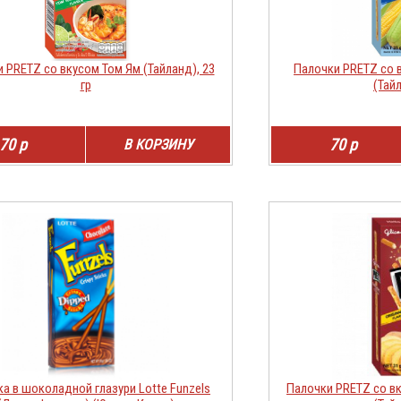
 PRETZ со вкусом Том Ям (Тайланд), 23
Палочки PRETZ со 
гр
(Тайл
70 р
70 р
В КОРЗИНУ
а в шоколадной глазури Lotte Funzels
Палочки PRETZ со в