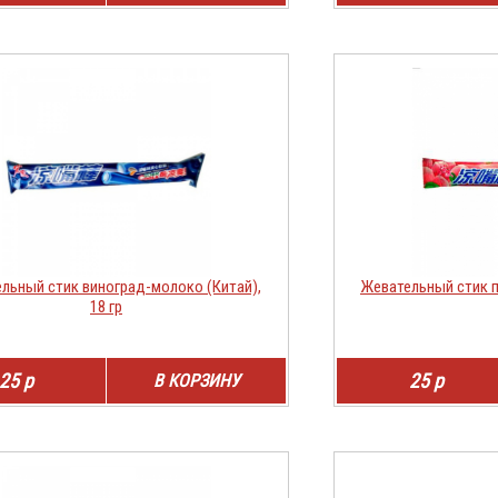
льный стик виноград-молоко (Китай),
Жевательный стик п
18 гр
25 р
25 р
В КОРЗИНУ