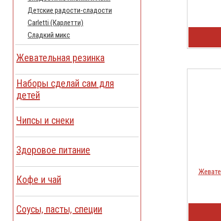
Детские радости-сладости
Carletti (Карлетти)
Сладкий микс
Жевательная резинка
Наборы сделай сам для
детей
Чипсы и снеки
Здоровое питание
Жевате
Кофе и чай
Соусы, пасты, специи