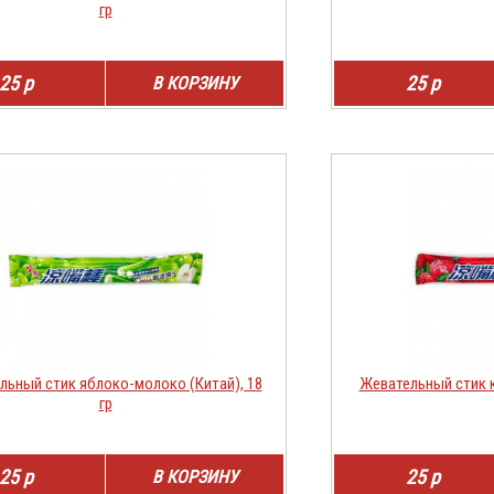
гр
25 р
25 р
В КОРЗИНУ
льный стик яблоко-молоко (Китай), 18
Жевательный стик к
гр
25 р
25 р
В КОРЗИНУ