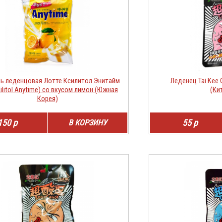
ь леденцовая Лотте Ксилитол Энитайм
Леденец Tai Kee
Xilitol Anytime) со вкусом лимон (Южная
(Кит
Корея)
150 р
55 р
В КОРЗИНУ