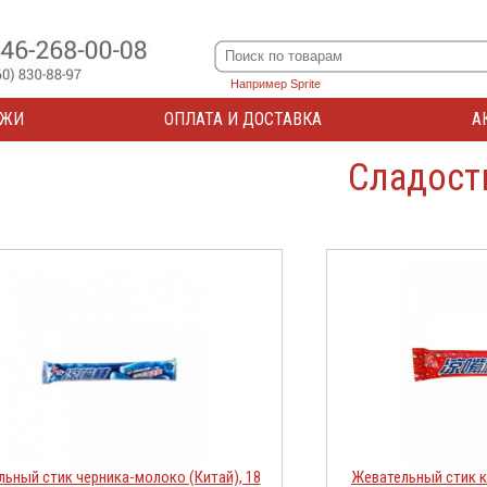
Например Sprite
АЖИ
ОПЛАТА И ДОСТАВКА
А
Сладост
ьный стик черника-молоко (Китай), 18
Жевательный стик к